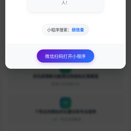
人！
免费下载优质的营销工具和资源
独家资源库，价值数万元
小程序搜索：
综信查
参与专业的网络营销交流社区
与行业专家面对面交流
微信扫码打开小程序
优先获得新功能测试资格和反馈渠道
影响产品发展方向
个性化的网站优化建议和专业指导
一对一专业咨询服务