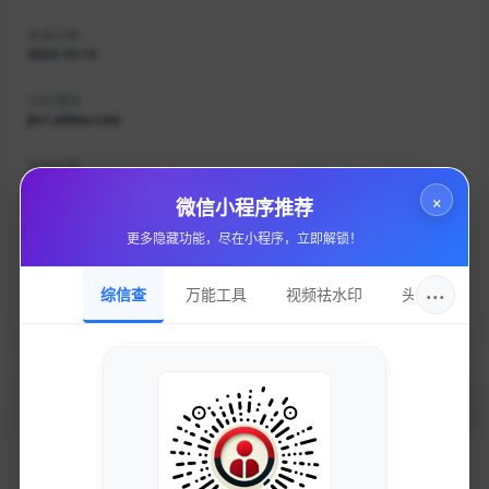
收录日期
2024-10-14
DNS服务
jm1.alidns.com
持有邮箱
ymn@juming.com
×
微信小程序推荐
持有名称
更多隐藏功能，尽在小程序，立即解锁！
隐私保护
···
综信查
万能工具
视频祛水印
头像圈
域名注册
Hefei Juming Network Technology Co., Ltd
加入的好处