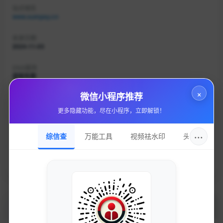
站点域名
www.sumpay.cn
收录日期
2024-11-03
DNS服务
获取失败
×
微信小程序推荐
持有邮箱
获取失败
更多隐藏功能，尽在小程序，立即解锁！
持有名称
···
综信查
万能工具
视频祛水印
头像圈
获取失败
域名注册
获取失败
加入的好处