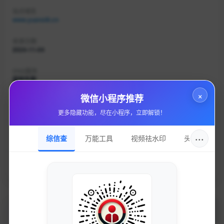
站点域名
www.yuanxi8.cn
收录日期
2024-11-04
DNS服务
获取失败
×
微信小程序推荐
持有邮箱
获取失败
更多隐藏功能，尽在小程序，立即解锁！
持有名称
···
综信查
万能工具
视频祛水印
头像圈
获取失败
域名注册
获取失败
加入的好处