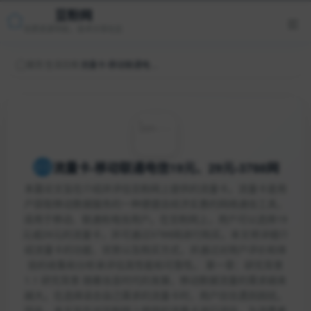
豆粉网
优质资源导航，技术分享社区
首页
/
生活日用
/
流量卡-移动联通电信19元、29元-3788网
流量卡-移动联通电信19元、29元-3788网
本篇论文旨在介绍并评估豆粉网上提供的流量卡。流量卡是用
户获取移动数据服务的一种便捷且经济实惠的网络通信工具，
适用于移动、联通和电信用户。在豆粉网上，用户可以选择19
元或29元的流量卡，并可通过3788网进行购买。本文将详细介
绍流量卡的功能、优势以及购买方式，并通过对用户评价和体
验的收集和分析来评估其性能和可靠性。 第一章：研究背景
1.1 研究背景 随着信息时代的发展，移动数据流量的需求越来
越大。在选择适合自己需求的流量卡时，用户往往遇到困扰。
因此，本文旨在对豆粉网上提供的流量卡进行评估，为消费者