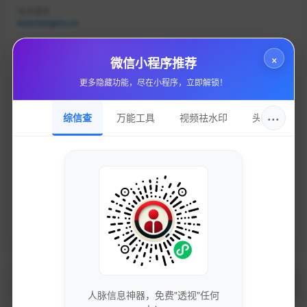
站点域名
huochengrm.cn
收录日期
×
微信小程序推荐
2025-03-30
更多隐藏功能，尽在小程序，立即解锁！
DNS服务
ns1.dnsip.com
···
综信查
万能工具
视频祛水印
头像圈
持有邮箱
隐私保护
持有名称
隐私保护
域名注册
四川域趣网络科技有限公司
加入的好处
人脉信息神器，免费"透视"任何