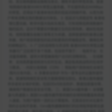
纽，其互联网基础设施相当发达，拥有丰富的带宽资源。提速
啦网络的香港300M大带宽云服务器，不仅提供高达300Mbps
的带宽，还得益于香港本地优质的低延迟网络环境，从而为用
户带来流畅无阻的数据访问体验。 2. 低延迟与高稳定性 香港地
理位置优越，毗邻中国大陆和东南亚，可有效降低跨境数据传
输的延迟。这对于需要实时数据交互的应用场景，诸如在线游
戏、视频直播及金融交易等尤为关键。选择提速啦的香港云服
务器，用户将获得更低的延迟和更高的传输稳定性，确保应用
的顺畅运行。 3. 广泛的适用性与灵活性 香港300M大带宽云服
务器可广泛应用于多个场景，包括但不限于： - 电商平台：在
流量高峰期，提供大带宽确保用户访问的流畅体验。 - 在线教
育：支持高质量视频流与实时互动，满足极具挑战性的在线学
习需求。 - 内容分发网络（CDN）：帮助用户高效地在全球范
围内分发内容。 4. 多重安全防护 作为一家专业的云服务提供
商，提速啦网络在安全性方面做得相当到位。香港云服务器提
供多层安全保护机制，包括DDoS攻击防护、数据加密备份等，
确保用户数据信息安全可靠。 二、美国Cera服务器 1. 全球覆
盖与高速接入 美国Cera服务器凭借卓越的全球网络覆盖和高接
入速度，为用户提供一流的云计算服务。尤其适合针对北美市
场的企业和开发者，Cera服务器确保他们的应用程序能够迅速
响应用户请求，提升用户体验。 2. 卓越的性能与可扩展性 美国