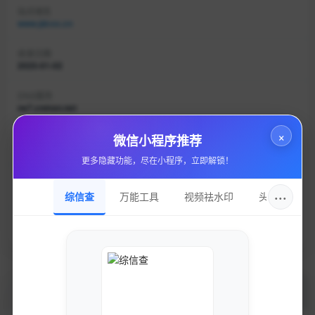
站点域名
www.jdcxx.cn
收录日期
2025-01-02
DNS服务
ns7.cnmsn.net
×
微信小程序推荐
持有邮箱
zhongjunyu@daa.cn
更多隐藏功能，尽在小程序，立即解锁！
持有名称
深圳市创享信息科技有限公司
···
综信查
万能工具
视频祛水印
头像圈
域名注册
商中在线科技股份有限公司
加入的好处