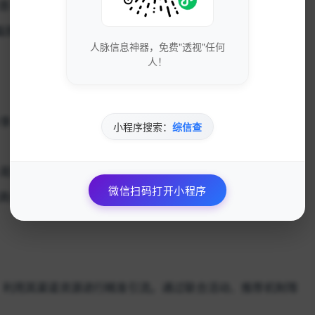
息不对称，缺乏操作指导。
篇原创内容，半年内网站访问量增长120%，客户咨询量提升
人脉信息神器，免费"透视"任何
人！
享、实时失信公告提醒，并建立微信群或QQ群，形成用户互
小程序搜索：
综信查
渴望快速分享与交流。
微信扫码打开小程序
价值内容，半年内粉丝增长50,000+，转化咨询客户达到
，利用其渠道资源进行精准引流。通过联合活动、推荐机制等